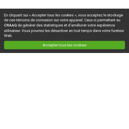
En cliquant sur
« Accepter tous les cookies »
, vous acceptez le stockage
de ces témoins de connexion sur votre appareil. Ceux-ci permettent au
CRAAQ
de générer des statistiques et d'améliorer votre expérience
utilisateur. Vous pourrez les désactiver en tout temps dans votre fureteur
Web.
Accepter tous les cookies
Ceci est la version du site en
développement
. Pour la version en
production
, visitez ce
lien
.