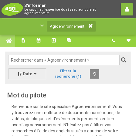
Agroenvironnement
S'informer
Le savoir et l'expertise du réseau agricole et
Le savoir et l'expertise du réseau agricole et
agroalimentaire
agroalimentaire
Agroenvironnement
Filtrer la
Date
recherche
(1)
Mot du pilote
Bienvenue sur le site spécialisé Agroenvironnement! Vous
y trouverez une multitude de documents numériques, de
vidéos, de blogues et d'évènements pertinents en lien
avec l'agroenvironnement. N'hésitez pas à filtrer vos
recherches à l'aide des onglets situés à gauche de votre