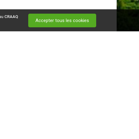
 au
CRAAQ
Accepter tous les cookies
 visitez ce
lien
.