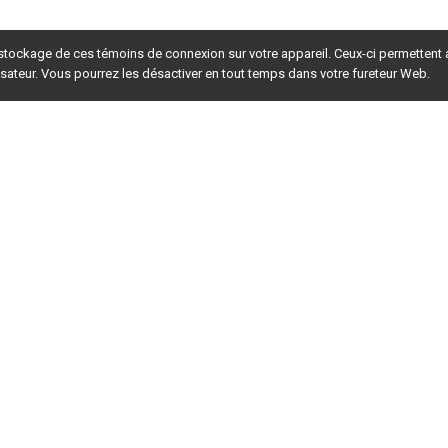
 stockage de ces témoins de connexion sur votre appareil. Ceux-ci permettent
lisateur. Vous pourrez les désactiver en tout temps dans votre fureteur Web.
rsion du site en
développement
. Pour la version en
production
,