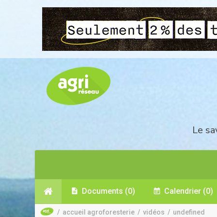
Le sa
Documents
(0)
Calendrier
(0)
/
accueil agroforesterie
/
vidéos
/
undefined