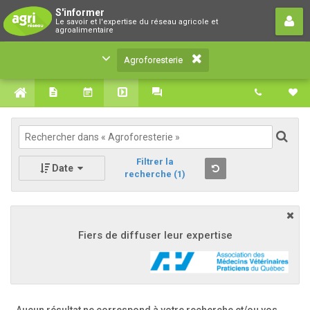
Agroforesterie
S'informer
Le savoir et l'expertise du réseau agricole et
Le savoir et l'expertise du réseau agricole et
agroalimentaire
agroalimentaire
Agroforesterie
Filtrer la
Date
recherche
(1)
Fiers de diffuser leur expertise