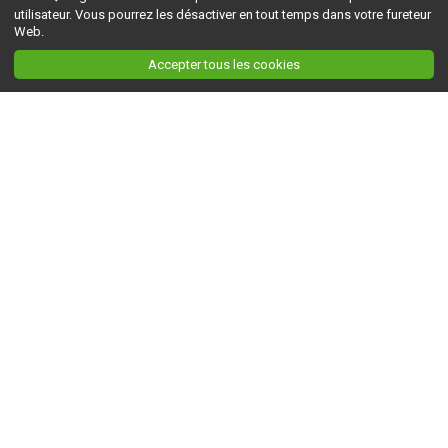
utilisateur. Vous pourrez les désactiver en tout temps dans votre fureteur
Web.
Accepter tous les cookies
Ceci est la version du site en
développement
. Pour la version en
production
, visitez ce
lien
.
AGRI-RÉSEAU
À propos d'Agri-Réseau
S'INFORMER