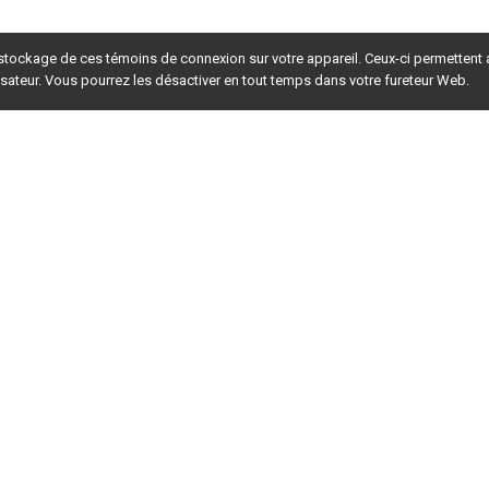
 stockage de ces témoins de connexion sur votre appareil. Ceux-ci permettent
lisateur. Vous pourrez les désactiver en tout temps dans votre fureteur Web.
rsion du site en
développement
. Pour la version en
production
,