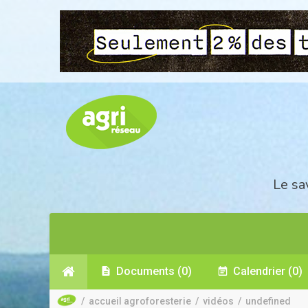
Le sa
Documents
(0)
Calendrier
(0)
/
accueil agroforesterie
/
vidéos
/
undefined