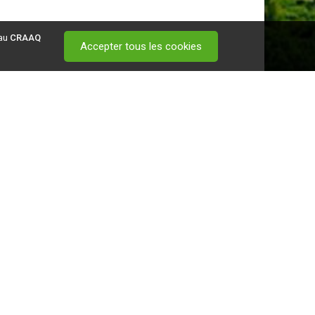
 au
CRAAQ
Accepter tous les cookies
 visitez ce
lien
.