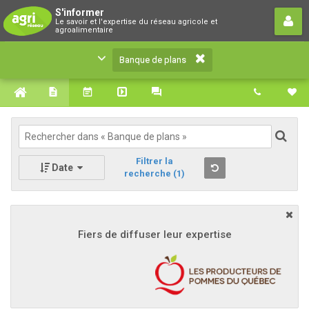
Banque de plans
S'informer
Le savoir et l'expertise du réseau agricole et
Le savoir et l'expertise du réseau agricole et
agroalimentaire
agroalimentaire
Banque de plans
Filtrer la
Date
recherche
(1)
Fiers de diffuser leur expertise