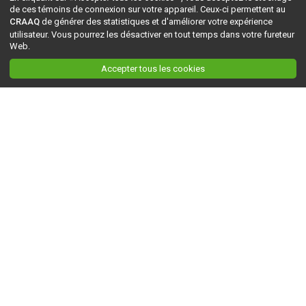
de ces témoins de connexion sur votre appareil. Ceux-ci permettent au
CRAAQ
de générer des statistiques et d'améliorer votre expérience
utilisateur. Vous pourrez les désactiver en tout temps dans votre fureteur
Web.
Accepter tous les cookies
Ceci est la version du site en
développement
. Pour la version en
production
, visitez ce
lien
.
AGRI-RÉSEAU