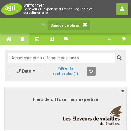
Banque de plans
S'informer
Le savoir et l'expertise du réseau agricole et
Le savoir et l'expertise du réseau agricole et
agroalimentaire
agroalimentaire
Banque de plans
Filtrer la
Date
recherche
(1)
Fiers de diffuser leur expertise