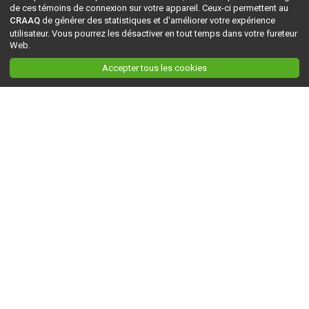
de ces témoins de connexion sur votre appareil. Ceux-ci permettent au
CRAAQ
de générer des statistiques et d'améliorer votre expérience
utilisateur. Vous pourrez les désactiver en tout temps dans votre fureteur
Web.
Accepter tous les cookies
Ceci est la version du site en
développement
. Pour la version en
production
, visitez ce
lien
.
AGRI-RÉSEAU