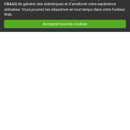
CRAAQ
de générer des statistiques et d'améliorer votre expérience
utilisateur. Vous pourrez les désactiver en tout temps dans votre fureteur
Web.
Accepter tous les cookies
Ceci est la version du site en
développement
. Pour la version en
production
, visitez ce
lien
.
AGRI-RÉSEAU
À propos d'Agri-Réseau