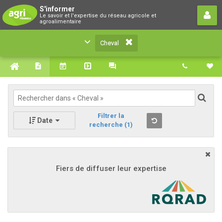
Cheval
S'informer
Le savoir et l'expertise du réseau agricole et
Le savoir et l'expertise du réseau agricole et
agroalimentaire
agroalimentaire
Cheval
Filtrer la
Date
recherche
(1)
Fiers de diffuser leur expertise