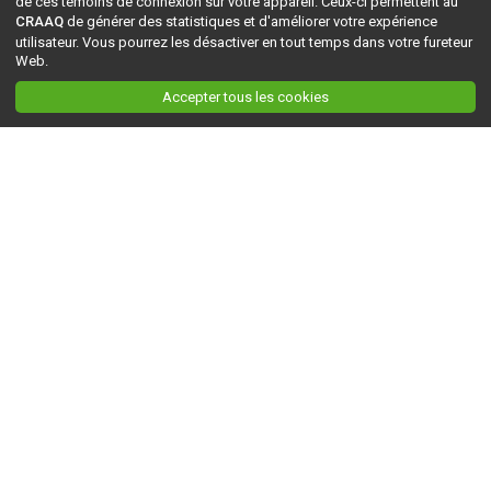
de ces témoins de connexion sur votre appareil. Ceux-ci permettent au
CRAAQ
de générer des statistiques et d'améliorer votre expérience
utilisateur. Vous pourrez les désactiver en tout temps dans votre fureteur
Web.
Accepter tous les cookies
Ceci est la version du site en
développement
. Pour la version en
production
, visitez ce
lien
.
AGRI-RÉSEAU