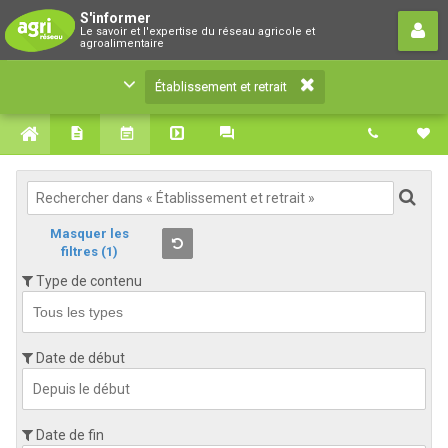
Établissement et retrait
S'informer
Le savoir et l'expertise du réseau agricole et
Le savoir et l'expertise du réseau agricole et
agroalimentaire
agroalimentaire
Établissement et retrait
Masquer les
filtres
(1)
Type de contenu
Date de début
Date de fin