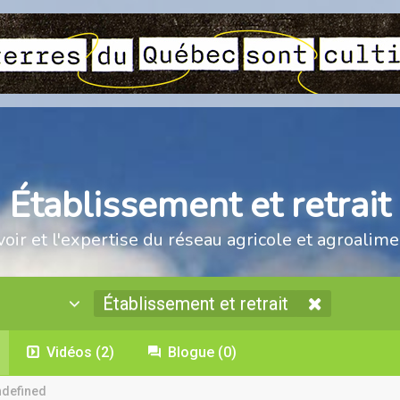
Établissement et retrait
voir et l'expertise du réseau agricole et agroalime
Établissement et retrait
Vidéos
(2)
Blogue
(0)
ndefined