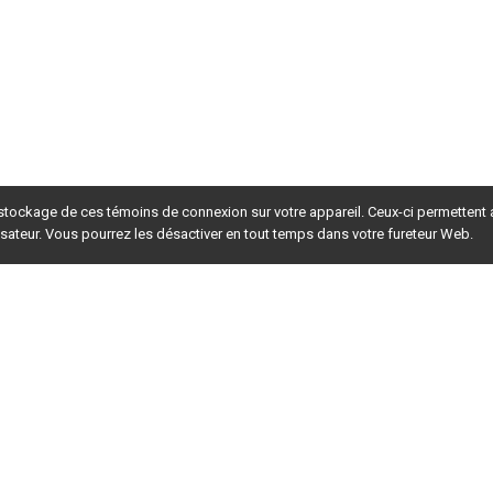
 stockage de ces témoins de connexion sur votre appareil. Ceux-ci permettent
lisateur. Vous pourrez les désactiver en tout temps dans votre fureteur Web.
rsion du site en
développement
. Pour la version en
production
,