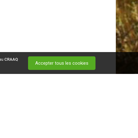
 au
CRAAQ
Accepter tous les cookies
 visitez ce
lien
.