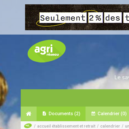
Le sa
Documents
(2)
Calendrier
(0)
/
accueil établissement et retrait
/
calendrier
/
u