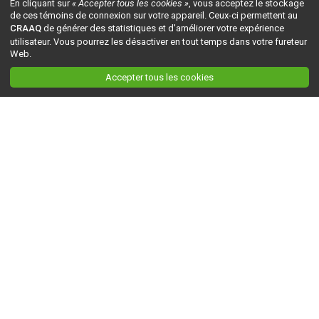
En cliquant sur
« Accepter tous les cookies »
, vous acceptez le stockage
de ces témoins de connexion sur votre appareil. Ceux-ci permettent au
CRAAQ
de générer des statistiques et d'améliorer votre expérience
utilisateur. Vous pourrez les désactiver en tout temps dans votre fureteur
Web.
Accepter tous les cookies
Ceci est la version du site en
développement
. Pour la version en
production
, visitez ce
lien
.
AGRI-RÉSEAU