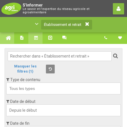
Établissement et retrait
S'informer
Le savoir et l'expertise du réseau agricole et
Le savoir et l'expertise du réseau agricole et
agroalimentaire
agroalimentaire
Établissement et retrait
Masquer les
filtres
(1)
Type de contenu
Date de début
Date de fin