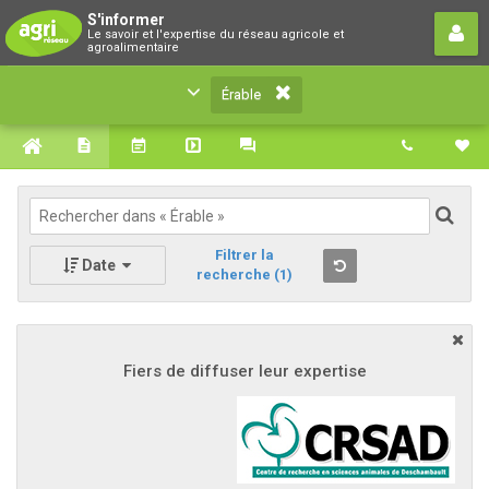
Érable
S'informer
Le savoir et l'expertise du réseau agricole et
Le savoir et l'expertise du réseau agricole et
agroalimentaire
agroalimentaire
Érable
Filtrer la
Date
recherche
(1)
Fiers de diffuser leur expertise