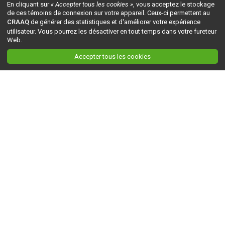
En cliquant sur
« Accepter tous les cookies »
, vous acceptez le stockage
de ces témoins de connexion sur votre appareil. Ceux-ci permettent au
CRAAQ
de générer des statistiques et d'améliorer votre expérience
utilisateur. Vous pourrez les désactiver en tout temps dans votre fureteur
Web.
Accepter tous les cookies
Ceci est la version du site en
développement
. Pour la version en
production
, visitez ce
lien
.
AGRI-RÉSEAU