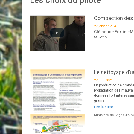
Les choix du pilote
Compaction des so
27 janvier 2026
Clémence Fortier-Mo
COGESAF
Le nettoyage d’u
27 juin 2025
En production de grandes
propagation des mauvaise
données fort intéressant
grains
Lire la suite
Ministère de l'Agricultur