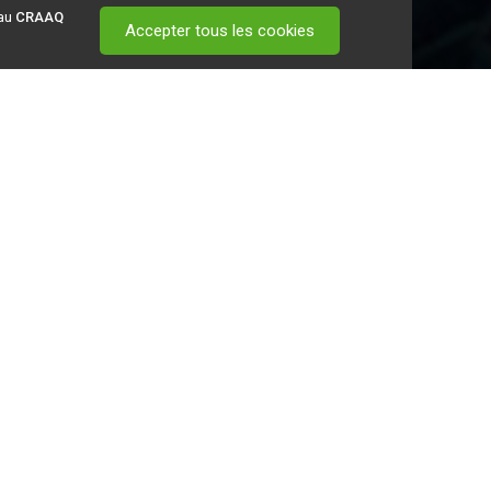
 au
CRAAQ
Accepter tous les cookies
 visitez ce
lien
.