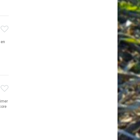
 en
timer
core