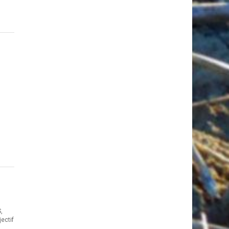
,
ectif