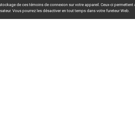
 stockage de ces témoins de connexion sur votre appareil. Ceux-ci permettent
lisateur. Vous pourrez les désactiver en tout temps dans votre fureteur Web.
rsion du site en
développement
. Pour la version en
production
,