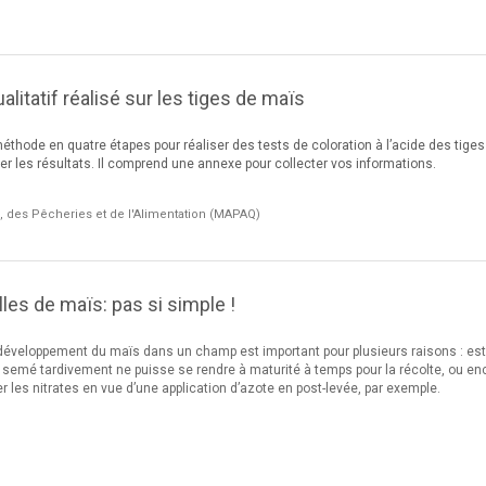
alitatif réalisé sur les tiges de maïs
thode en quatre étapes pour réaliser des tests de coloration à l’acide des tiges
éter les résultats. Il comprend une annexe pour collecter vos informations.
e, des Pêcheries et de l'Alimentation (MAPAQ)
les de maïs: pas si simple !
développement du maïs dans un champ est important pour plusieurs raisons : es
s semé tardivement ne puisse se rendre à maturité à temps pour la récolte, ou en
r les nitrates en vue d’une application d’azote en post-levée, par exemple.