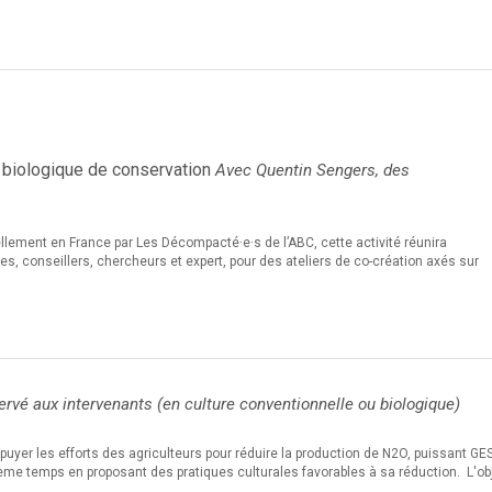
e biologique de conservation
Avec Quentin Sengers, des
llement en France par Les Décompacté·e·s de l’ABC, cette activité réunira
s, conseillers, chercheurs et expert, pour des ateliers de co-création axés sur
rvé aux intervenants (en culture conventionnelle ou biologique)
ppuyer les efforts des agriculteurs pour réduire la production de N2O, puissant GES
me temps en proposant des pratiques culturales favorables à sa réduction. L'obj