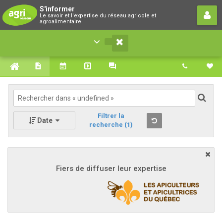
S'informer
S'informer
Le savoir et l'expertise du réseau agricole et
Le savoir et l'expertise du réseau agricole et
agroalimentaire
agroalimentaire
Filtrer la
Date
recherche
(1)
Fiers de diffuser leur expertise