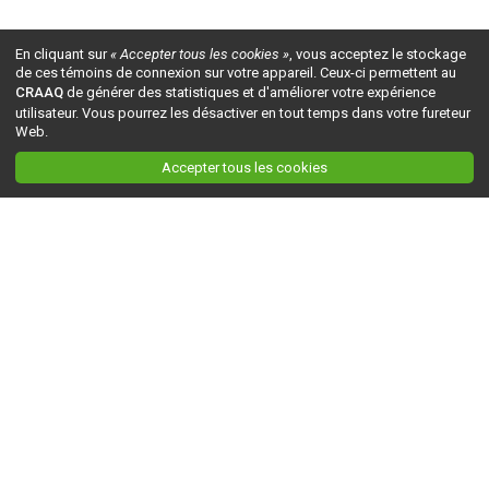
En cliquant sur
« Accepter tous les cookies »
, vous acceptez le stockage
de ces témoins de connexion sur votre appareil. Ceux-ci permettent au
CRAAQ
de générer des statistiques et d'améliorer votre expérience
utilisateur. Vous pourrez les désactiver en tout temps dans votre fureteur
Web.
Accepter tous les cookies
Ceci est la version du site en
développement
. Pour la version en
production
, visitez ce
lien
.