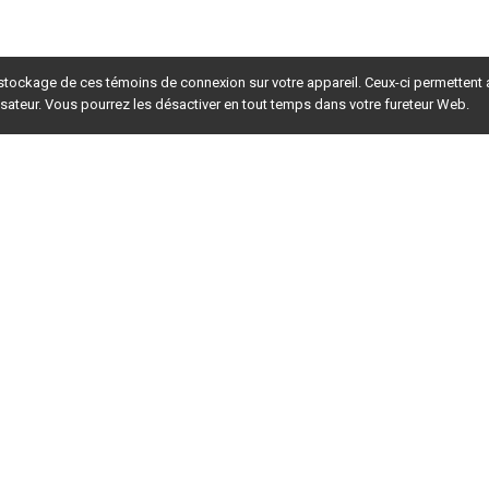
 stockage de ces témoins de connexion sur votre appareil. Ceux-ci permettent
lisateur. Vous pourrez les désactiver en tout temps dans votre fureteur Web.
rsion du site en
développement
. Pour la version en
production
,