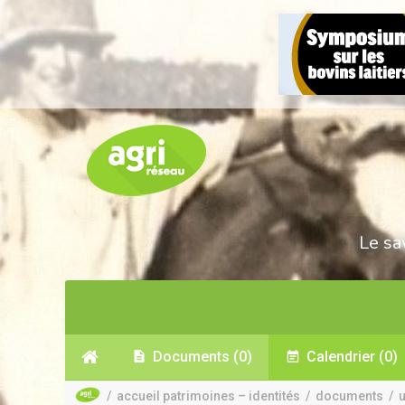
Le sa
Documents
(0)
Calendrier
(0)
/
accueil patrimoines – identités
/
documents
/