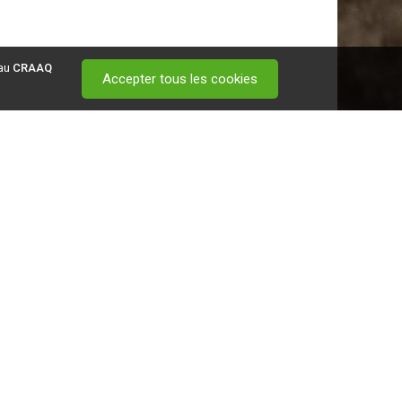
 au
CRAAQ
Accepter tous les cookies
 visitez ce
lien
.