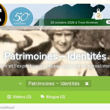
Patrimoines – Identités
voir et l'expertise du réseau agricole et agroalime
Patrimoines – Identités
Vidéos
(0)
Blogue
(0)
undefined