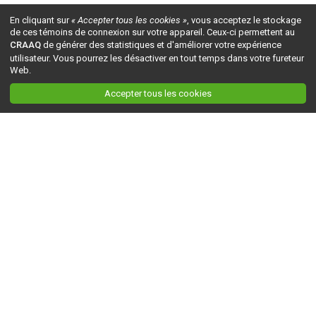
En cliquant sur
« Accepter tous les cookies »
, vous acceptez le stockage
de ces témoins de connexion sur votre appareil. Ceux-ci permettent au
CRAAQ
de générer des statistiques et d'améliorer votre expérience
utilisateur. Vous pourrez les désactiver en tout temps dans votre fureteur
Web.
Accepter tous les cookies
Ceci est la version du site en
développement
. Pour la version en
production
, visitez ce
lien
.