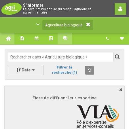
Agriculture biologique
S'informer
Le savoir et l'expertise du réseau agricole et
Le savoir et l'expertise du réseau agricole et
agroalimentaire
agroalimentaire
Agriculture biologique
Filtrer la
Date
recherche
(1)
Fiers de diffuser leur expertise