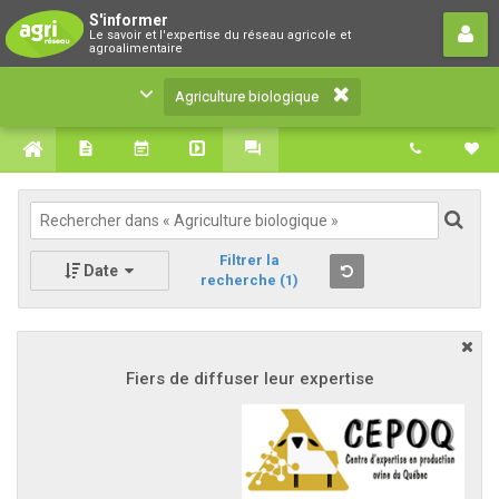
Agriculture biologique
S'informer
Le savoir et l'expertise du réseau agricole et
Le savoir et l'expertise du réseau agricole et
agroalimentaire
agroalimentaire
Agriculture biologique
Filtrer la
Date
recherche
(1)
Fiers de diffuser leur expertise