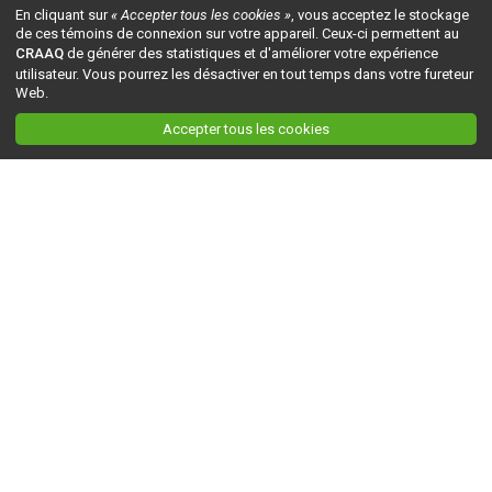
En cliquant sur
« Accepter tous les cookies »
, vous acceptez le stockage
de ces témoins de connexion sur votre appareil. Ceux-ci permettent au
CRAAQ
de générer des statistiques et d'améliorer votre expérience
utilisateur. Vous pourrez les désactiver en tout temps dans votre fureteur
Web.
Accepter tous les cookies
Ceci est la version du site en
développement
. Pour la version en
production
, visitez ce
lien
.
AGRI-RÉSEAU