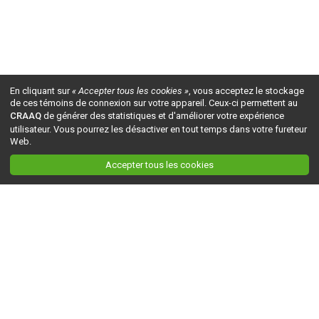
En cliquant sur
« Accepter tous les cookies »
, vous acceptez le stockage
de ces témoins de connexion sur votre appareil. Ceux-ci permettent au
CRAAQ
de générer des statistiques et d'améliorer votre expérience
utilisateur. Vous pourrez les désactiver en tout temps dans votre fureteur
Web.
Accepter tous les cookies
Ceci est la version du site en
développement
. Pour la version en
production
, visitez ce
lien
.