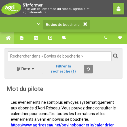
Bovins de boucherie
S'informer
Le savoir et l'expertise du réseau agricole et
Le savoir et l'expertise du réseau agricole et
agroalimentaire
agroalimentaire
Bovins de boucherie
Filtrer la
Date
recherche
(1)
Mot du pilote
Les évènements ne sont plus envoyés systématiquement
aux abonnés d’Agri-Réseau. Vous pouvez donc consulter le
calendrier pour connaître toutes les formations et les
évènements à venir en bovins de boucherie.
https://www.agrireseau.net/bovinsboucherie/calendrier