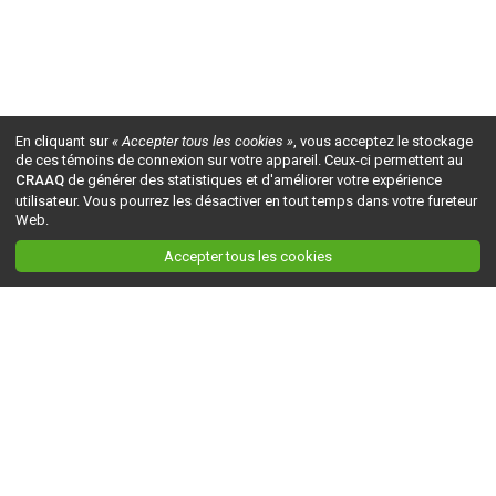
En cliquant sur
« Accepter tous les cookies »
, vous acceptez le stockage
de ces témoins de connexion sur votre appareil. Ceux-ci permettent au
CRAAQ
de générer des statistiques et d'améliorer votre expérience
utilisateur. Vous pourrez les désactiver en tout temps dans votre fureteur
Web.
Accepter tous les cookies
Ceci est la version du site en
développement
. Pour la version en
production
, visitez ce
lien
.