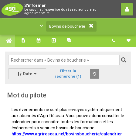
Bovins de boucherie
S'informer
Le savoir et l'expertise du réseau agricole et
Le savoir et l'expertise du réseau agricole et
agroalimentaire
agroalimentaire
Bovins de boucherie
Filtrer la
Date
recherche
(1)
Mot du pilote
Les évènements ne sont plus envoyés systématiquement
aux abonnés d’Agri-Réseau. Vous pouvez donc consulter le
calendrier pour connaître toutes les formations et les
évènements à venir en bovins de boucherie.
https://www.agrireseau.net/bovinsboucherie/calendrier