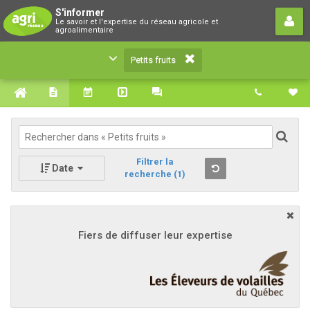
Petits fruits
S'informer
Le savoir et l'expertise du réseau agricole et
Le savoir et l'expertise du réseau agricole et
agroalimentaire
agroalimentaire
Petits fruits
Filtrer la
Date
recherche
(1)
Fiers de diffuser leur expertise