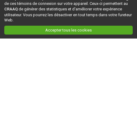
de ces témoins de connexion sur votre appareil. Ceux-ci permettent au
CRAAQ
de générer des statistiques et d'améliorer votre expérience
utilisateur. Vous pourrez les désactiver en tout temps dans votre fureteur
Web.
Accepter tous les cookies
Ceci est la version du site en
développement
. Pour la version en
production
, visitez ce
lien
.
AGRI-RÉSEAU