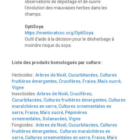
observations de dépistage et de suivre
l’évolution des mauvaises herbes dans les
champs.
OptiSoya
https://mentoratcsc.org/OptiSoya
Outil d'aide à la décision pour le désherbage à
moindre risque du soya.
Liste des produits homologués par culture :
Herbicides :
Arbres de Noël
,
Cucurbitacées
,
Cultures
fruitières émergentes
,
Crucifères
,
Fraise
,
Maïs sucré
,
Vigne
Insecticides :
Arbres de Noël
,
Crucifères
,
Cucurbitacées
,
Cultures fruitières émergentes
,
Cultures
maraîchères en serre
,
Cultures ornementales en
serre
,
Fraise
,
Maïs sucré
,
Pépinières
ornementales
,
Solanacées
,
Vigne
Fongicides :
Arbres de Noël
,
Cucurbitacées
,
Cultures
fruitières émergentes
,
Cultures maraîchères en
serre
,
Cultures ornementales en serre
,
Fraise
,
Maïs