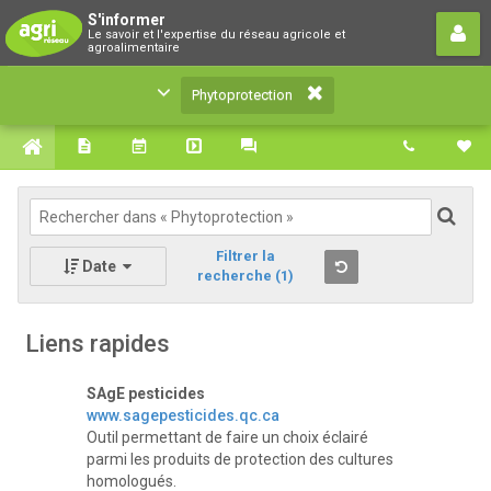
Phytoprotection
S'informer
Le savoir et l'expertise du réseau agricole et
Le savoir et l'expertise du réseau agricole et
agroalimentaire
agroalimentaire
Phytoprotection
Filtrer la
Date
recherche
(1)
Liens rapides
SAgE pesticides
www.sagepesticides.qc.ca
Outil permettant de faire un choix éclairé
parmi les produits de protection des cultures
homologués.