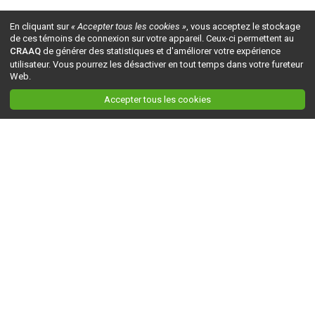
En cliquant sur
« Accepter tous les cookies »
, vous acceptez le stockage
de ces témoins de connexion sur votre appareil. Ceux-ci permettent au
CRAAQ
de générer des statistiques et d'améliorer votre expérience
utilisateur. Vous pourrez les désactiver en tout temps dans votre fureteur
Web.
Accepter tous les cookies
Ceci est la version du site en
développement
. Pour la version en
production
, visitez ce
lien
.