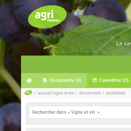
Le sa
Documents
(0)
Calendrier
(0)
/
accueil vigne et vin
/
documents
/
undefined