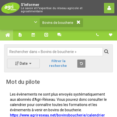
Bovins de boucherie
S'informer
Le savoir et l'expertise du réseau agricole et
Le savoir et l'expertise du réseau agricole et
agroalimentaire
agroalimentaire
Bovins de boucherie
Filtrer la
Date
recherche
Mot du pilote
Les évènements ne sont plus envoyés systématiquement
aux abonnés d’Agri-Réseau. Vous pouvez donc consulter le
calendrier pour connaître toutes les formations et les
évènements à venir en bovins de boucherie.
https://www.agrireseau.net/bovinsboucherie/calendrier