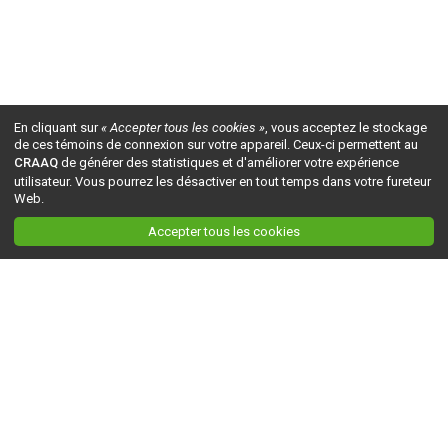
En cliquant sur
« Accepter tous les cookies »
, vous acceptez le stockage
de ces témoins de connexion sur votre appareil. Ceux-ci permettent au
CRAAQ
de générer des statistiques et d'améliorer votre expérience
utilisateur. Vous pourrez les désactiver en tout temps dans votre fureteur
Web.
Accepter tous les cookies
Ceci est la version du site en
développement
. Pour la version en
production
, visitez ce
lien
.