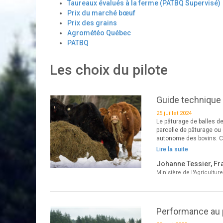
Taureaux évalués à la ferme (PATBQ Supervisé)
Prix du marché bœuf
Prix des grains
Agrométéo Québec
PATBQ
Les choix du pilote
Guide technique :
25 juillet 2024
Le pâturage de balles de
parcelle de pâturage ou 
autonome des bovins. Ce 
Lire la suite
Johanne Tessier, Fra
Ministère de l'Agricultur
Performance au 