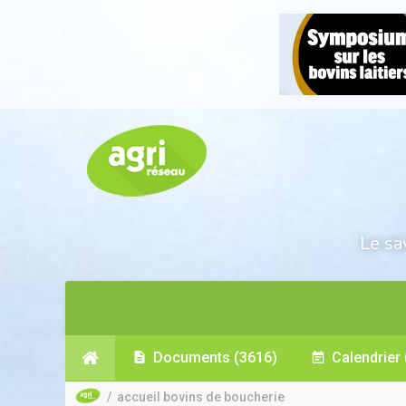
Le sa
Documents
(3616)
Calendrier
/
accueil bovins de boucherie