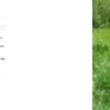
ce
ype
 du