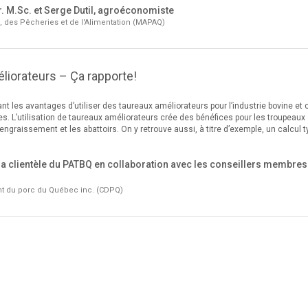
. M.Sc. et Serge Dutil, agroéconomiste
e, des Pêcheries et de l'Alimentation (MAPAQ)
liorateurs – Ça rapporte!
t les avantages d’utiliser des taureaux améliorateurs pour l’industrie bovine et 
es. L’utilisation de taureaux améliorateurs crée des bénéfices pour les troupeaux
engraissement et les abattoirs. On y retrouve aussi, à titre d’exemple, un calcul t
la clientèle du PATBQ en collaboration avec les conseillers membres
t du porc du Québec inc. (CDPQ)