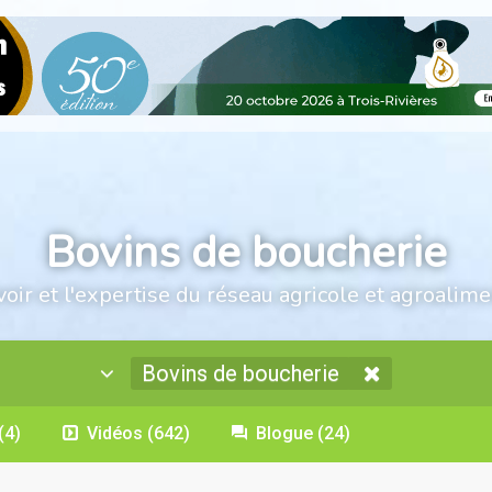
Bovins de boucherie
voir et l'expertise du réseau agricole et agroalime
Bovins de boucherie
(4)
Vidéos
(642)
Blogue
(24)