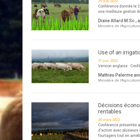
29 mai 2023
Conférence donnée le 21
une meilleure gestion d
Diane Allard M.Sc.,
Ministère de l'Agricultur
Use of an irriga
21 juin 2023
Version anglaise. Conf
Mathieu Palerme an
Ministère de l'Agricultur
Décisions économ
rentables
30 mars 2022
Conférence présentée au 
d'action avec plusieurs
fourragers tout en améli