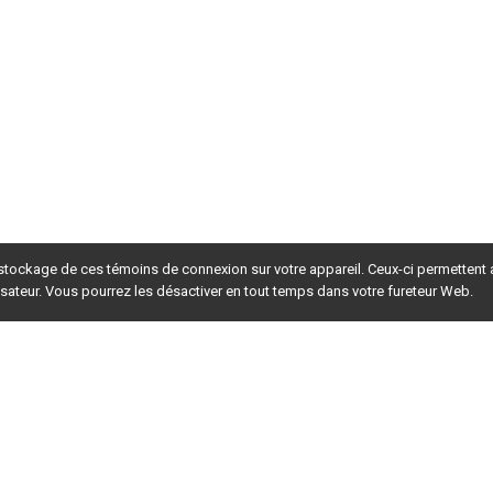
 stockage de ces témoins de connexion sur votre appareil. Ceux-ci permettent
lisateur. Vous pourrez les désactiver en tout temps dans votre fureteur Web.
rsion du site en
développement
. Pour la version en
production
,