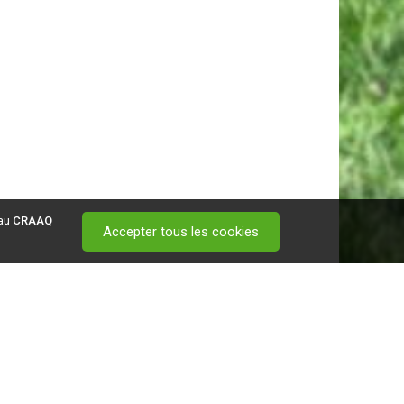
 au
CRAAQ
Accepter tous les cookies
 visitez ce
lien
.