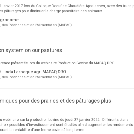
 janvier 2017 lors du Colloque Boeuf de Chaudière-Appalaches, avec des trucs 
es pâturages pour diminuer la charge parasitaire des animaux.
 agronome
e, des Pêcheries et de l'Alimentation (MAPAQ)
tion system on our pastures
érence présentée lors du webinaire Production Bovine du MAPAQ DRO.
d Linda Larocque agr. MAPAQ DRO
e, des Pêcheries et de l'Alimentation (MAPAQ)
iques pour des prairies et des pâturages plus
webinaire sur la production bovine du jeudi 27 janvier 2022. Différents plans
 choix possibles d'investissement sont étudiés afin d'augmenter les rendements
orant la rentabilité d'une ferme bovine à long terme.