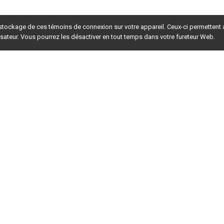
 stockage de ces témoins de connexion sur votre appareil. Ceux-ci permettent
lisateur. Vous pourrez les désactiver en tout temps dans votre fureteur Web.
rsion du site en
développement
. Pour la version en
production
,