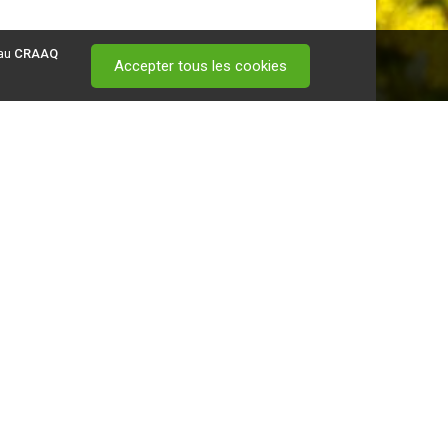
 au
CRAAQ
Accepter tous les cookies
 visitez ce
lien
.