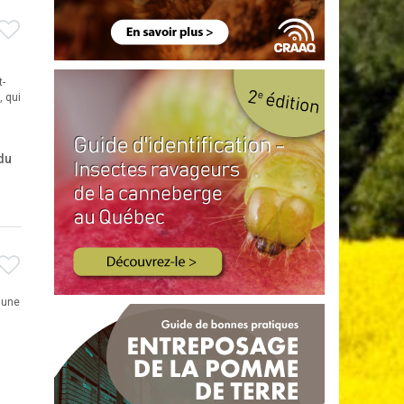
t-
, qui
du
'une