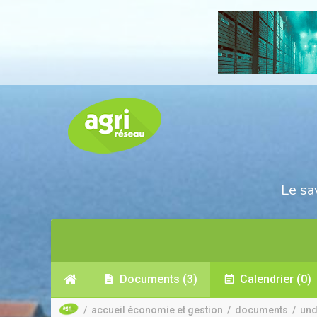
Le sa
Documents
(3)
Calendrier
(0)
/
accueil économie et gestion
/
documents
/
und