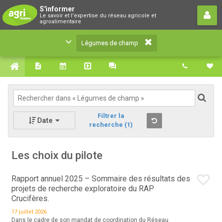
Légumes de champ
S'informer
Le savoir et l'expertise du réseau agricole et
Le savoir et l'expertise du réseau agricole et
agroalimentaire
agroalimentaire
Légumes de champ
Filtrer la
Date
recherche
(1)
Les choix du pilote
Rapport annuel 2025 – Sommaire des résultats des
projets de recherche exploratoire du RAP
Crucifères.
17 juillet 2026
Dans le cadre de son mandat de coordination du Réseau