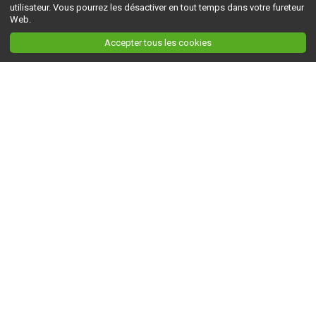
utilisateur. Vous pourrez les désactiver en tout temps dans votre fureteur
Web.
Accepter tous les cookies
Ceci est la version du site en
développement
. Pour la version en
production
, visitez ce
lien
.
AGRI-RÉSEAU
À propos d'Agri-Réseau
S'INFORMER
Politique éditoriale