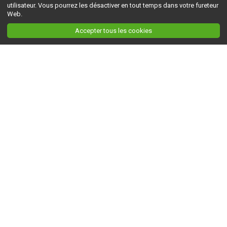
utilisateur. Vous pourrez les désactiver en tout temps dans votre fureteur
Web.
Accepter tous les cookies
Ceci est la version du site en
développement
. Pour la version en
production
, visitez ce
lien
.
AGRI-RÉSEAU
À propos d'Agri-Réseau
S'INFORMER
Politique éditoriale