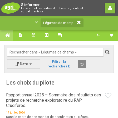
Légumes de champ
S'informer
Le savoir et l'expertise du réseau agricole et
Le savoir et l'expertise du réseau agricole et
agroalimentaire
agroalimentaire
Légumes de champ
Filtrer la
Date
recherche
(1)
Les choix du pilote
Rapport annuel 2025 – Sommaire des résultats des
projets de recherche exploratoire du RAP
Crucifères.
17 juillet 2026
Dans le cadre de son mandat de coordination du Réseau