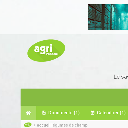
Le sa
Documents
(1)
Calendrier
(1)
/
accueil légumes de champ