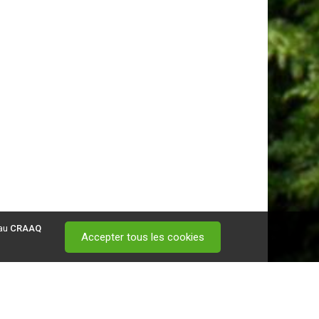
 au
CRAAQ
Accepter tous les cookies
 visitez ce
lien
.