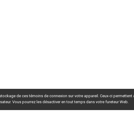
 stockage de ces témoins de connexion sur votre appareil. Ceux-ci permettent
lisateur. Vous pourrez les désactiver en tout temps dans votre fureteur Web.
rsion du site en
développement
. Pour la version en
production
,