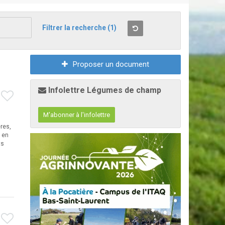
Filtrer la recherche
(1)
Proposer un document
Infolettre Légumes de champ
M'abonner à l'infolettre
res,
 en
ts