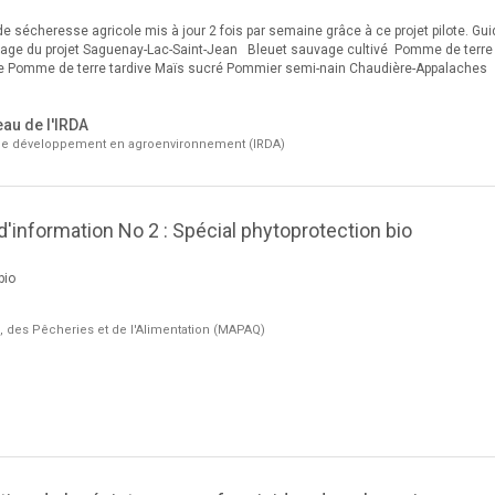
de sécheresse agricole mis à jour 2 fois par semaine grâce à ce projet pilote. Gui
in Page du projet Saguenay-Lac-Saint-Jean Bleuet sauvage cultivé Pomme de terre
ale Pomme de terre tardive Maïs sucré Pommier semi-nain Chaudière-Appalaches
eau de l'IRDA
t de développement en agroenvironnement (IRDA)
 d'information No 2 : Spécial phytoprotection bio
bio
e, des Pêcheries et de l'Alimentation (MAPAQ)