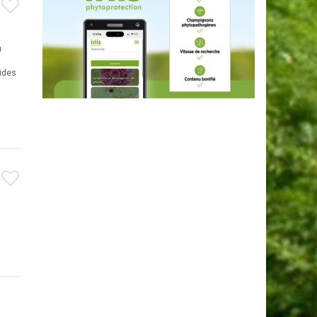
u
ides