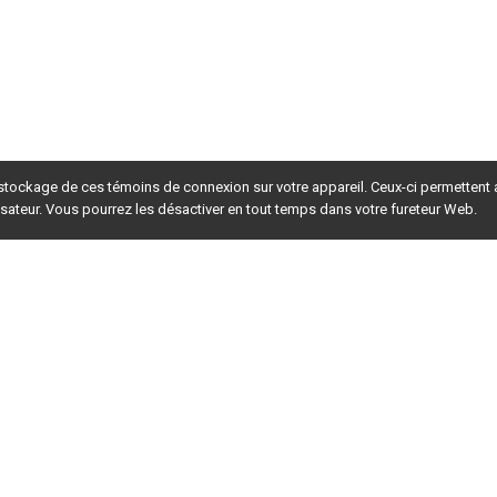
 stockage de ces témoins de connexion sur votre appareil. Ceux-ci permettent
lisateur. Vous pourrez les désactiver en tout temps dans votre fureteur Web.
rsion du site en
développement
. Pour la version en
production
,