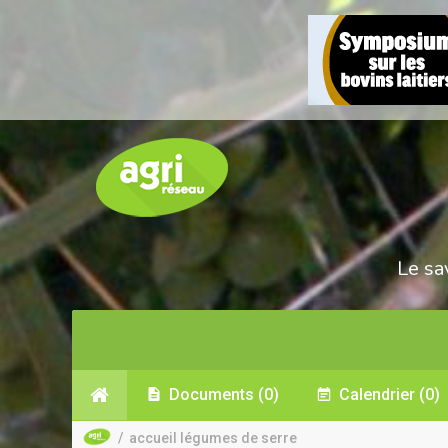
Le sa
Documents
(0)
Calendrier
(0)
/
accueil légumes de serre