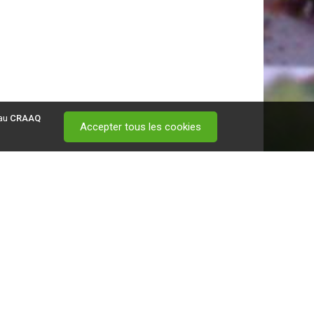
 au
CRAAQ
Accepter tous les cookies
 visitez ce
lien
.