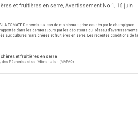
res et fruitières en serre, Avertissement No 1, 16 juin
 LA TOMATE De nombreux cas de moisissure grise causés par le champignon
 rapportés dans les derniers jours par les dépisteurs du Réseau d’avertissements
s aux cultures maraîchères et fruitières en serre. Les récentes conditions de fa
chères et fruitières en serre
e, des Pêcheries et de l'Alimentation (MAPAQ)