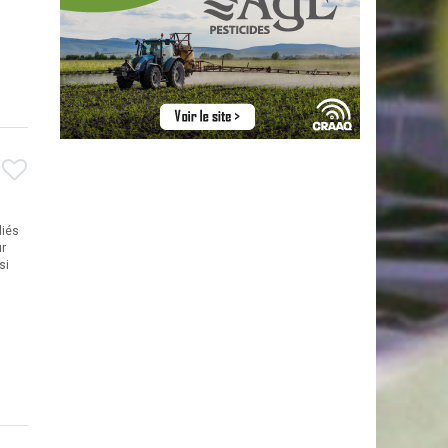
liés
r
si