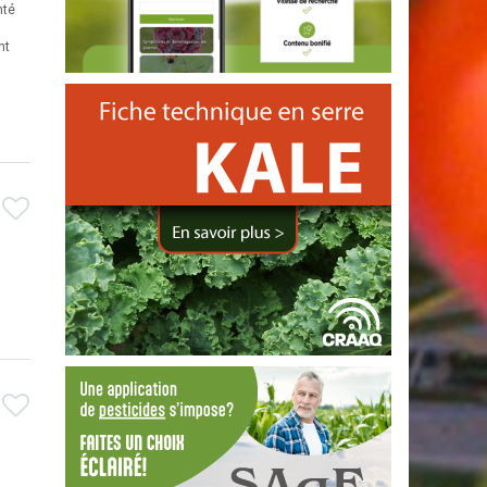
nté
nt