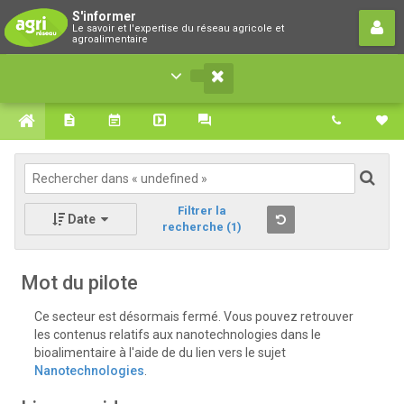
S'informer
S'informer
Le savoir et l'expertise du réseau agricole et
Le savoir et l'expertise du réseau agricole et
agroalimentaire
agroalimentaire
Filtrer la
Date
recherche
(1)
Mot du pilote
Ce secteur est désormais fermé. Vous pouvez retrouver
les contenus relatifs aux nanotechnologies dans le
bioalimentaire à l'aide de du lien vers le sujet
Nanotechnologies
.