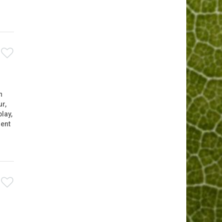
n
r,
lay,
dent