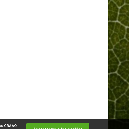
 au
CRAAQ