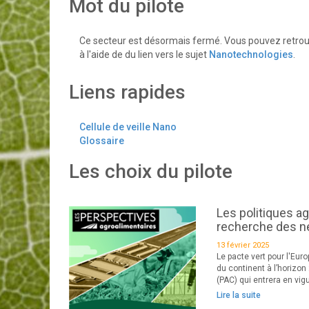
Mot du pilote
Ce secteur est désormais fermé. Vous pouvez retrouv
à l'aide de du lien vers le sujet
Nanotechnologies
.
Liens rapides
Cellule de veille Nano
Glossaire
Les choix du pilote
Les politiques ag
recherche des 
13 février 2025
Le pacte vert pour l'Eu
du continent à l’horizo
(PAC) qui entrera en vigue
Lire la suite