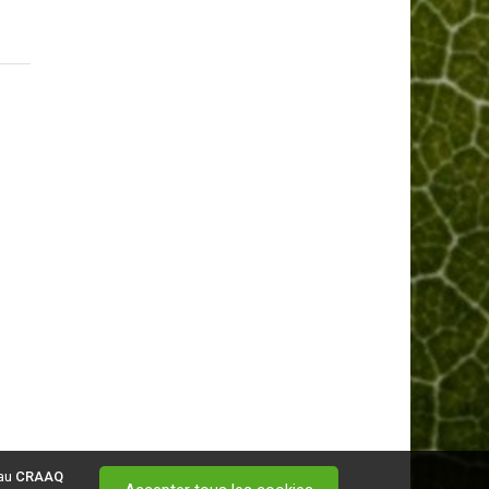
 au
CRAAQ