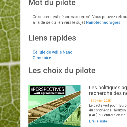
Mot du pilote
Ce secteur est désormais fermé. Vous pouvez retrouv
à l'aide de du lien vers le sujet
Nanotechnologies
.
Liens rapides
Cellule de veille Nano
Glossaire
Les choix du pilote
Les politiques ag
recherche des 
13 février 2025
Le pacte vert pour l'Eu
du continent à l’horizo
(PAC) qui entrera en vigue
Lire la suite