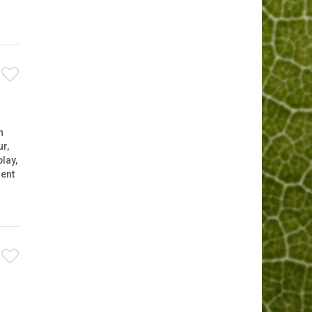
n
r,
lay,
dent