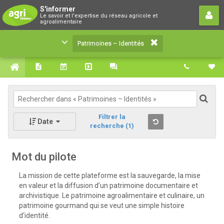
Patrimoines – Identités
S'informer
Le savoir et l'expertise du réseau agricole et
Le savoir et l'expertise du réseau agricole et
agroalimentaire
agroalimentaire
Patrimoines – Identités
Filtrer la
Date
recherche
(1)
Mot du pilote
La mission de cette plateforme est la sauvegarde, la mise
en valeur et la diffusion d’un patrimoine documentaire et
archivistique. Le patrimoine agroalimentaire et culinaire, un
patrimoine gourmand qui se veut une simple histoire
d‘identité.