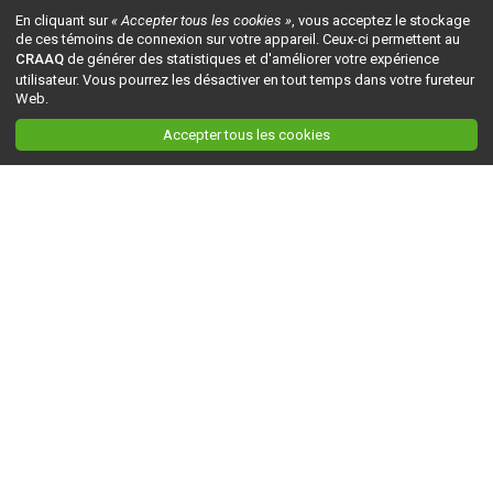
En cliquant sur
« Accepter tous les cookies »
, vous acceptez le stockage
de ces témoins de connexion sur votre appareil. Ceux-ci permettent au
CRAAQ
de générer des statistiques et d'améliorer votre expérience
utilisateur. Vous pourrez les désactiver en tout temps dans votre fureteur
Web.
Accepter tous les cookies
Ceci est la version du site en
développement
. Pour la version en
production
, visitez ce
lien
.
AGRI-RÉSEAU