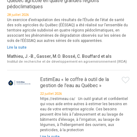
Québec agricole en quatre grandes régions
pédoclimatiques
28 juillet 2026
Un exercice d’extrapolation des résultats de l’Étude de l’état de santé
des sols agricoles du Québec (ÉÉSSAQ) a été réalisé sur l’ensemble du
territoire agricole subdivisé en quatre régions pédoclimatiques, en
associant les phénomènes de dégradation observés sur les séries de
sols de l’ÉÉSSAQ aux autres séries de sols apparentées.
Lire la suite
Mathieu, J.-B., Gasser, M.O. Bossé, C. Bouffard et als
Institut de recherche et de développement en agroenvironnement (IRDA)
EstimEau « le coffre à outil de la
gestion de l'eau au Québec »
22 juillet 2026
https://estimeau.ca/ Un outil gratuit et confidentiel
qui vous aide entre autres à estimer les besoins en
eau de votre entreprise agricole. Ces besoins
peuvent être liés à l'abreuvement et au lavage de
bâtiments d’élevage, à l'irrigation, au lavage de
légumes, à l’hébergement des ouvriers, aux
pesticides, à la protection
Lire la suite