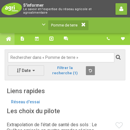
Pomme de terre
S'informer
Le savoir et l'expertise du réseau agricole et
Le savoir et l'expertise du réseau agricole et
agroalimentaire
agroalimentaire
Pomme de terre
Filtrer la
Date
recherche
(1)
Liens rapides
Réseau d'essai
Les choix du pilote
Extrapolation de l’état de santé des sols : Le