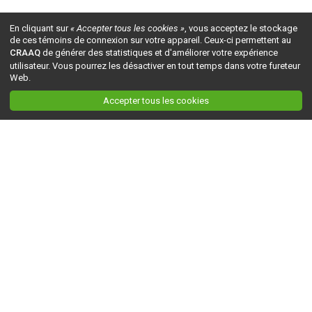
En cliquant sur
« Accepter tous les cookies »
, vous acceptez le stockage
de ces témoins de connexion sur votre appareil. Ceux-ci permettent au
CRAAQ
de générer des statistiques et d'améliorer votre expérience
utilisateur. Vous pourrez les désactiver en tout temps dans votre fureteur
Web.
Accepter tous les cookies
Ceci est la version du site en
développement
. Pour la version en
production
, visitez ce
lien
.