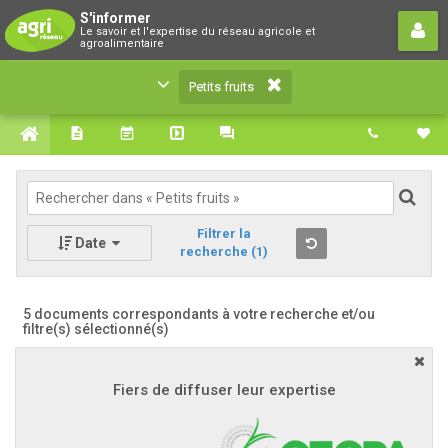
Petits fruits
S'informer
Le savoir et l'expertise du réseau agricole et
Le savoir et l'expertise du réseau agricole et
agroalimentaire
agroalimentaire
Petits fruits
Filtrer la
Date
recherche
(1)
5 documents correspondants à votre recherche
et/ou
filtre(s) sélectionné(s)
Fiers de diffuser leur expertise