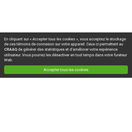
En cliquant sur
« Accepter tous les cookies »
, vous acceptez le stockage
de ces témoins de connexion sur votre appareil. Ceux-ci permettent au
CRAAQ
de générer des statistiques et d'améliorer votre expérience
utilisateur. Vous pourrez les désactiver en tout temps dans votre fureteur
Web.
Accepter tous les cookies
Ceci est la version du site en
développement
. Pour la version en
production
, visitez ce
lien
.