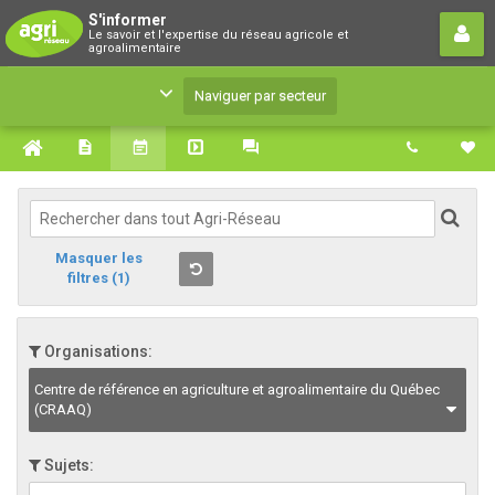
S'informer
S'informer
Le savoir et l'expertise du réseau agricole et
Le savoir et l'expertise du réseau agricole et
agroalimentaire
agroalimentaire
Naviguer par secteur
Masquer les
filtres
(1)
Organisations:
Centre de référence en agriculture et agroalimentaire du Québec
(CRAAQ)
Sujets: