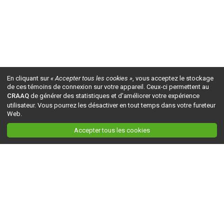
En cliquant sur
« Accepter tous les cookies »
, vous acceptez le stockage
de ces témoins de connexion sur votre appareil. Ceux-ci permettent au
CRAAQ
de générer des statistiques et d'améliorer votre expérience
utilisateur. Vous pourrez les désactiver en tout temps dans votre fureteur
Web.
Accepter tous les cookies
Ceci est la version du site en
développement
. Pour la version en
production
, visitez ce
lien
.