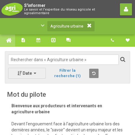
Agriculture urbaine
S'informer
Le savoir et l'expertise du réseau agricole et
Le savoir et l'expertise du réseau agricole et
agroalimentaire
agroalimentaire
Agriculture urbaine
Filtrer la
Date
recherche
(1)
Mot du pilote
Bienvenue aux producteurs et intervenants en
agriculture urbaine
Devant l’engouement face à l’agriculture urbaine lors des
dernières années, le "savoir" devient un enjeu majeur et les