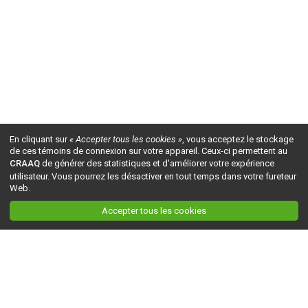
En cliquant sur
« Accepter tous les cookies »
, vous acceptez le stockage
de ces témoins de connexion sur votre appareil. Ceux-ci permettent au
CRAAQ
de générer des statistiques et d'améliorer votre expérience
utilisateur. Vous pourrez les désactiver en tout temps dans votre fureteur
Web.
Accepter tous les cookies
Ceci est la version du site en
développement
. Pour la version en
production
, visitez ce
lien
.