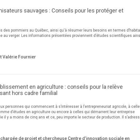
inisateurs sauvages : Conseils pour les protéger et
ges des pommiers au Québec, ainsi qu'à résumer leurs besoins en termes d’habita
nce au verger. Les informations présentées proviennent d’études scientifiques ain
 Valérie Fournier
ablissement en agriculture : conseils pour la relève
ssant hors cadre familial
ux personnes qui commencent à s’intéresser à l’entrepreneuriat agricole, à celle
amme d’études en agriculture ou encore à celles qui démarrent leur entreprise
ée il y a moins de cinq ans et ce, peu importe le secteur de production. Il s’adres
chargée de projet et chercheuse Centre d’innovation sociale en