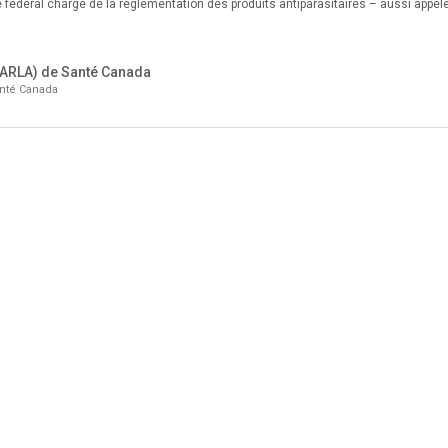
 fédéral chargé de la réglementation des produits antiparasitaires – aussi appel
 (ARLA) de Santé Canada
anté Canada