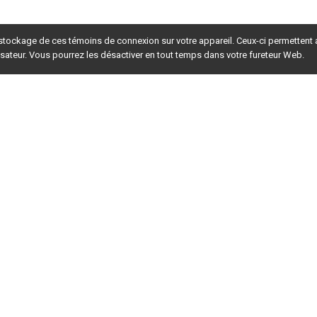
 stockage de ces témoins de connexion sur votre appareil. Ceux-ci permettent
lisateur. Vous pourrez les désactiver en tout temps dans votre fureteur Web.
rsion du site en
développement
. Pour la version en
production
,