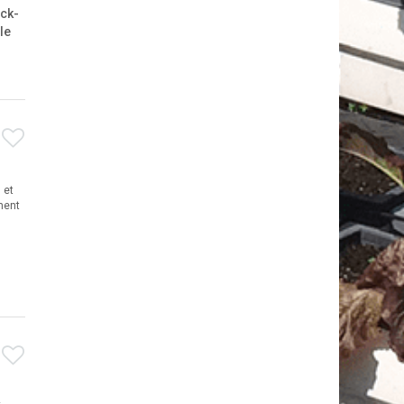
nck-
le
 et
ment