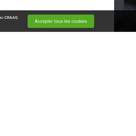
 au
CRAAQ
Accepter tous les cookies
 visitez ce
lien
.