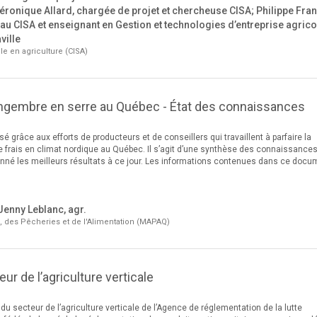
Véronique Allard, chargée de projet et chercheuse CISA; Philippe Fra
au CISA et enseignant en Gestion et technologies d’entreprise agrico
ville
le en agriculture (CISA)
ingembre en serre au Québec - État des connaissances
é grâce aux efforts de producteurs et de conseillers qui travaillent à parfaire la
 frais en climat nordique au Québec. Il s’agit d’une synthèse des connaissances
onné les meilleurs résultats à ce jour. Les informations contenues dans ce docu
Jenny Leblanc, agr.
e, des Pêcheries et de l'Alimentation (MAPAQ)
ur de l’agriculture verticale
u secteur de l’agriculture verticale de l’Agence de réglementation de la lutte