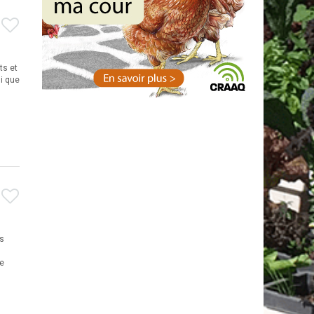
ts et
si que
s
se