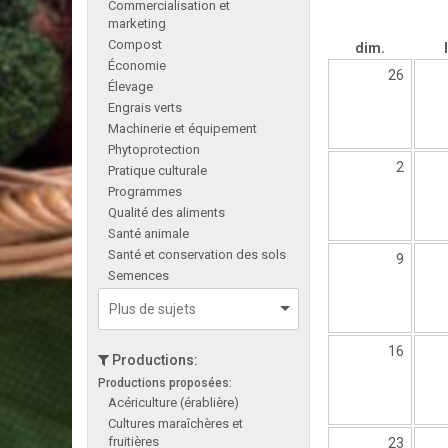
Commercialisation et
marketing
Compost
dim.
Économie
26
Élevage
Engrais verts
Machinerie et équipement
Phytoprotection
2
Pratique culturale
Programmes
Qualité des aliments
Santé animale
Santé et conservation des sols
9
Semences
16
Productions:
Productions proposées:
Acériculture (érablière)
Cultures maraîchères et
fruitières
23