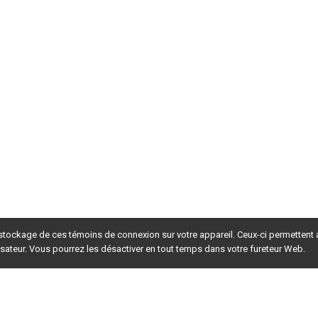
 stockage de ces témoins de connexion sur votre appareil. Ceux-ci permettent
lisateur. Vous pourrez les désactiver en tout temps dans votre fureteur Web.
rsion du site en
développement
. Pour la version en
production
,