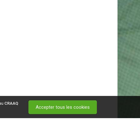
 au
CRAAQ
Accepter tous les cookies
 visitez ce
lien
.