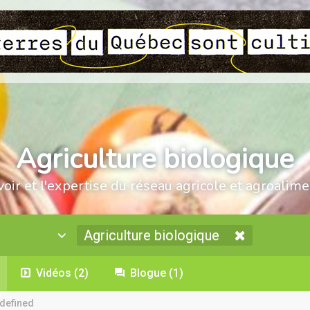
Agriculture biologique
voir et l'expertise du réseau agricole et agroalime
Agriculture biologique
Vidéos
(2)
Blogue
(1)
defined