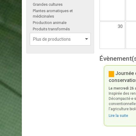
Grandes cultures
Plantes aromatiques et
médicinales
Production animale
30
Produits transformés
Évènement(s
Journée d
conservatio
Le mercredi 26 
Inspirée des re
Décompacté·e·s d
conventionnelles
l'agriculture bi
Lire la suite