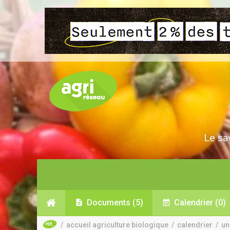
Le sa
Documents
(5)
Calendrier
(0)
/
accueil agriculture biologique
/
calendrier
/
un