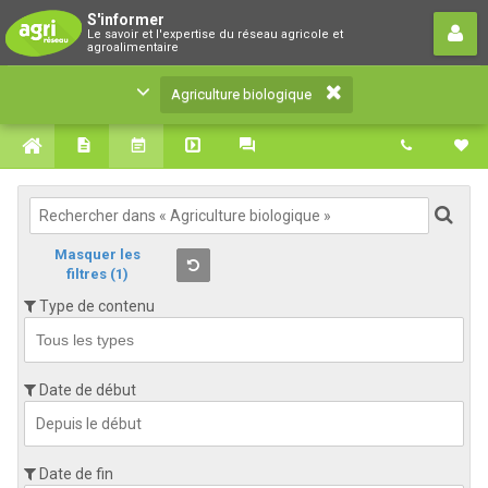
Agriculture biologique
S'informer
Le savoir et l'expertise du réseau agricole et
Le savoir et l'expertise du réseau agricole et
agroalimentaire
agroalimentaire
Agriculture biologique
Masquer les
filtres
(1)
Type de contenu
Date de début
Date de fin