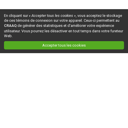
En cliquant sur
« Accepter tous les cookies »
, vous acceptez le stockage
de ces témoins de connexion sur votre appareil. Ceux-ci permettent au
CRAAQ
de générer des statistiques et d'améliorer votre expérience
utilisateur. Vous pourrez les désactiver en tout temps dans votre fureteur
Web.
Accepter tous les cookies
Ceci est la version du site en
développement
. Pour la version en
production
, visitez ce
lien
.