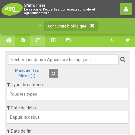
Agriculture biologique
S'informer
Le savoir et l'expertise du réseau agricole et
Le savoir et l'expertise du réseau agricole et
agroalimentaire
agroalimentaire
Agriculture biologique
Masquer les
filtres
(1)
Type de contenu
Date de début
Date de fin