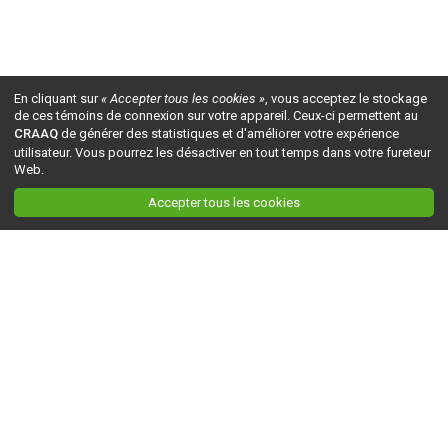
En cliquant sur
« Accepter tous les cookies »
, vous acceptez le stockage
de ces témoins de connexion sur votre appareil. Ceux-ci permettent au
CRAAQ
de générer des statistiques et d'améliorer votre expérience
utilisateur. Vous pourrez les désactiver en tout temps dans votre fureteur
Web.
Accepter tous les cookies
Ceci est la version du site en
développement
. Pour la version en
production
, visitez ce
lien
.