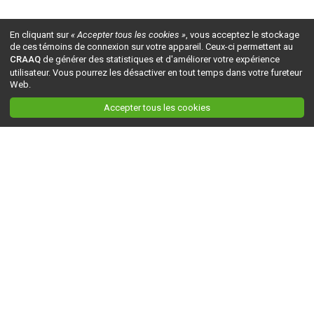
En cliquant sur
« Accepter tous les cookies »
, vous acceptez le stockage
de ces témoins de connexion sur votre appareil. Ceux-ci permettent au
CRAAQ
de générer des statistiques et d'améliorer votre expérience
utilisateur. Vous pourrez les désactiver en tout temps dans votre fureteur
Web.
Accepter tous les cookies
Ceci est la version du site en
développement
. Pour la version en
production
, visitez ce
lien
.