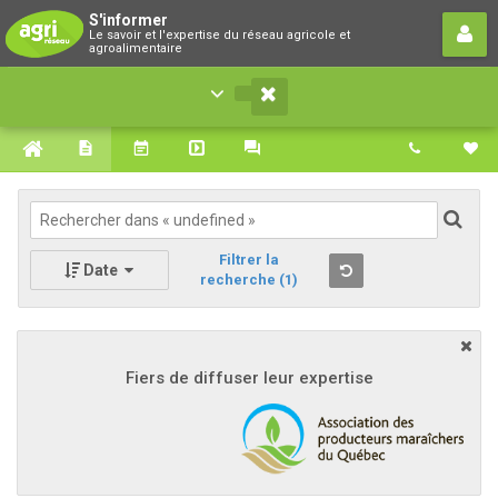
S'informer
S'informer
Le savoir et l'expertise du réseau agricole et
Le savoir et l'expertise du réseau agricole et
agroalimentaire
agroalimentaire
Filtrer la
Date
recherche
(1)
Fiers de diffuser leur expertise