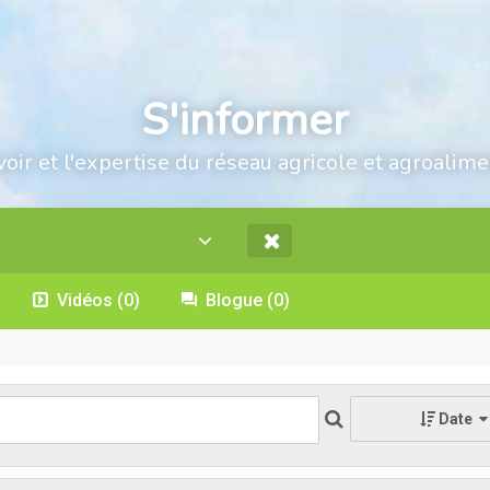
S'informer
voir et l'expertise du réseau agricole et agroalime
Vidéos
(0)
Blogue
(0)
Date