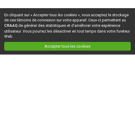
En cliquant sur
« Accepter tous les cookies »
, vous acceptez le stockage
de ces témoins de connexion sur votre appareil. Ceux-ci permettent au
CRAAQ
de générer des statistiques et d'améliorer votre expérience
utilisateur. Vous pourrez les désactiver en tout temps dans votre fureteur
Web.
Accepter tous les cookies
Ceci est la version du site en
développement
. Pour la version en
production
, visitez ce
lien
.