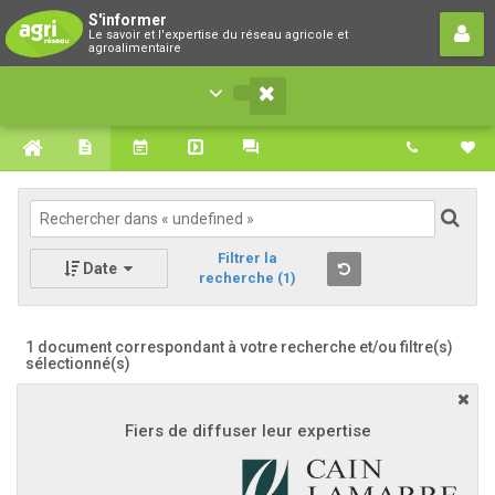
S'informer
S'informer
Le savoir et l'expertise du réseau agricole et
Le savoir et l'expertise du réseau agricole et
agroalimentaire
agroalimentaire
Filtrer la
Date
recherche
(1)
1 document correspondant à votre recherche
et/ou filtre(s)
sélectionné(s)
Fiers de diffuser leur expertise