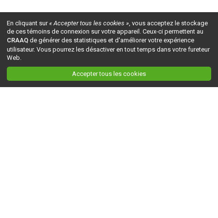
En cliquant sur
« Accepter tous les cookies »
, vous acceptez le stockage
de ces témoins de connexion sur votre appareil. Ceux-ci permettent au
CRAAQ
de générer des statistiques et d'améliorer votre expérience
utilisateur. Vous pourrez les désactiver en tout temps dans votre fureteur
Web.
Accepter tous les cookies
Ceci est la version du site en
développement
. Pour la version en
production
, visitez ce
lien
.