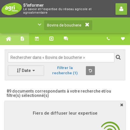
Bovins de boucherie
S'informer
Le savoir et l'expertise du réseau agricole et
Le savoir et l'expertise du réseau agricole et
agroalimentaire
agroalimentaire
Bovins de boucherie
Filtrer la
Date
recherche
(1)
89 documents correspondants à votre recherche
et/ou
filtre(s) sélectionné(s)
Fiers de diffuser leur expertise