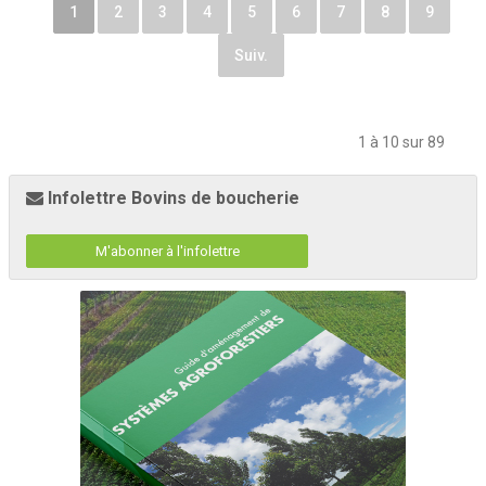
1
2
3
4
5
6
7
8
9
Suiv.
1 à 10 sur 89
Infolettre Bovins de boucherie
M'abonner à l'infolettre