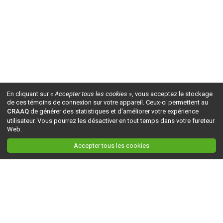
En cliquant sur
« Accepter tous les cookies »
, vous acceptez le stockage
de ces témoins de connexion sur votre appareil. Ceux-ci permettent au
CRAAQ
de générer des statistiques et d'améliorer votre expérience
utilisateur. Vous pourrez les désactiver en tout temps dans votre fureteur
Web.
Accepter tous les cookies
Ceci est la version du site en
développement
. Pour la version en
production
, visitez ce
lien
.