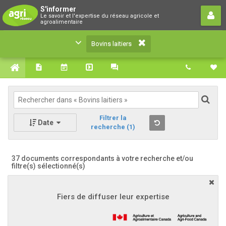
Bovins laitiers
S'informer
Le savoir et l'expertise du réseau agricole et
Le savoir et l'expertise du réseau agricole et
agroalimentaire
agroalimentaire
Bovins laitiers
Filtrer la
Date
recherche
(1)
37 documents correspondants à votre recherche
et/ou
filtre(s) sélectionné(s)
Fiers de diffuser leur expertise