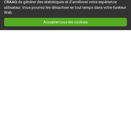
CRAAQ
de générer des statistiques et d'améliorer votre expérience
utilisateur. Vous pourrez les désactiver en tout temps dans votre fureteur
Web.
Accepter tous les cookies
Ceci est la version du site en
développement
. Pour la version en
production
, visitez ce
lien
.
AGRI-RÉSEAU
À propos d'Agri-Réseau