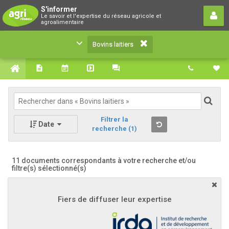
Bovins laitiers
S'informer
Le savoir et l'expertise du réseau agricole et
Le savoir et l'expertise du réseau agricole et
agroalimentaire
agroalimentaire
Bovins laitiers
Filtrer la
Date
recherche
(1)
11 documents correspondants à votre recherche
et/ou
filtre(s) sélectionné(s)
Fiers de diffuser leur expertise