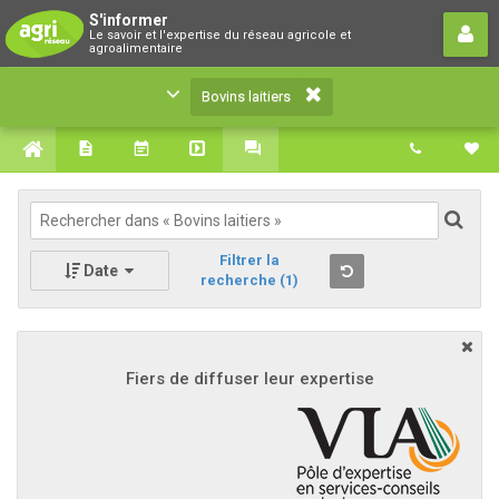
Bovins laitiers
S'informer
Le savoir et l'expertise du réseau agricole et
Le savoir et l'expertise du réseau agricole et
agroalimentaire
agroalimentaire
Bovins laitiers
Filtrer la
Date
recherche
(1)
Fiers de diffuser leur expertise