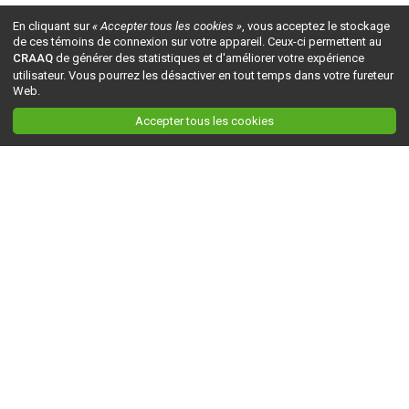
En cliquant sur
« Accepter tous les cookies »
, vous acceptez le stockage
de ces témoins de connexion sur votre appareil. Ceux-ci permettent au
CRAAQ
de générer des statistiques et d'améliorer votre expérience
utilisateur. Vous pourrez les désactiver en tout temps dans votre fureteur
Web.
Accepter tous les cookies
Ceci est la version du site en
développement
. Pour la version en
production
, visitez ce
lien
.