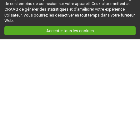
de ces témoins de connexion sur votre appareil. Ceux-ci permettent au
CRAAQ
de générer des statistiques et d'améliorer votre expérience
utilisateur. Vous pourrez les désactiver en tout temps dans votre fureteur
Web.
Accepter tous les cookies
Ceci est la version du site en
développement
. Pour la version en
production
, visitez ce
lien
.
AGRI-RÉSEAU