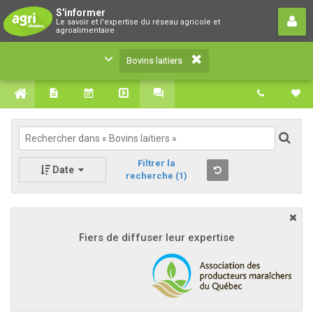
Bovins laitiers
S'informer
Le savoir et l'expertise du réseau agricole et
Le savoir et l'expertise du réseau agricole et
agroalimentaire
agroalimentaire
Bovins laitiers
Filtrer la
Date
recherche
(1)
Fiers de diffuser leur expertise