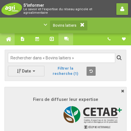
Bovins laitiers
S'informer
Le savoir et l'expertise du réseau agricole et
Le savoir et l'expertise du réseau agricole et
agroalimentaire
agroalimentaire
Bovins laitiers
Filtrer la
Date
recherche
(1)
Fiers de diffuser leur expertise