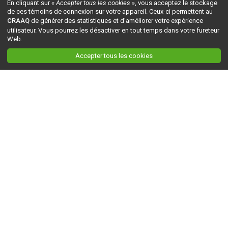
En cliquant sur
« Accepter tous les cookies »
, vous acceptez le stockage
de ces témoins de connexion sur votre appareil. Ceux-ci permettent au
CRAAQ
de générer des statistiques et d'améliorer votre expérience
utilisateur. Vous pourrez les désactiver en tout temps dans votre fureteur
Web.
Accepter tous les cookies
Ceci est la version du site en
développement
. Pour la version en
production
, visitez ce
lien
.
AGRI-RÉSEAU